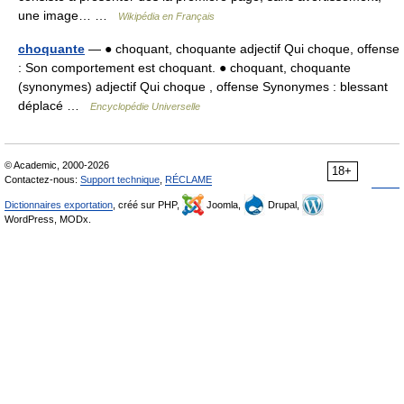
une image… …
Wikipédia en Français
choquante
— ● choquant, choquante adjectif Qui choque, offense
: Son comportement est choquant. ● choquant, choquante
(synonymes) adjectif Qui choque , offense Synonymes : blessant
déplacé …
Encyclopédie Universelle
© Academic, 2000-2026
18+
Contactez-nous:
Support technique
,
RÉCLAME
Dictionnaires exportation
, créé sur PHP,
Joomla,
Drupal,
WordPress, MODx.