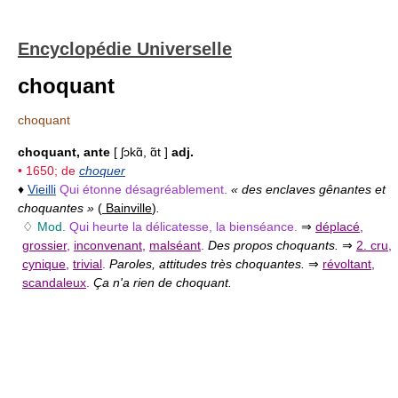
Encyclopédie Universelle
choquant
choquant
choquant, ante
[ ʃɔkɑ̃, ɑ̃t ]
adj.
• 1650; de
choquer
♦
Vieilli
Qui étonne désagréablement.
« des enclaves gênantes et
choquantes »
(
Bainville
)
.
♢
Mod.
Qui heurte la délicatesse, la bienséance.
⇒
déplacé
,
grossier
,
inconvenant
,
malséant
.
Des propos choquants.
⇒
2. cru
,
cynique
,
trivial
.
Paroles, attitudes très choquantes.
⇒
révoltant
,
scandaleux
.
Ça n'a rien de choquant.