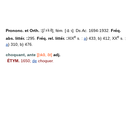
Prononc. et Orth. :
[
], fém. [-
]. Ds
Ac.
1694-1932.
Fréq.
e
e
abs. littér. :
295.
Fréq. rel. littér. :
XIX
s. :
a
) 433, b) 412; XX
s. :
a
) 310, b) 476.
choquant, ante
[ʃɔkɑ̃, ɑ̃t]
adj.
ÉTYM.
1650;
de
choquer.