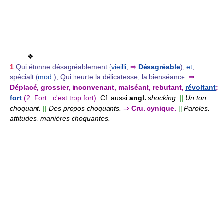
❖
1
Qui étonne désagréablement (
vieilli
;
⇒
Désagréable
),
et
,
spécialt (
mod
.), Qui heurte la délicatesse, la bienséance.
⇒
Déplacé, grossier, inconvenant, malséant, rebutant,
révoltant
;
fort
(2. Fort : c'est trop fort).
Cf. aussi
angl.
shocking.
||
Un ton
choquant.
||
Des propos choquants.
⇒
Cru, cynique.
||
Paroles,
attitudes, manières choquantes.