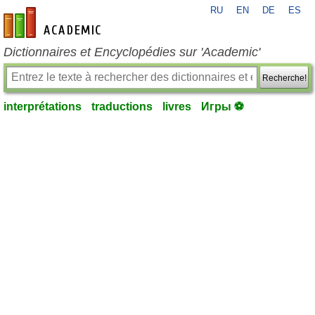
RU
EN
DE
ES
fr-academic.com
Dictionnaires et Encyclopédies sur 'Academic'
Recherche!
interprétations
traductions
livres
Игры ⚽