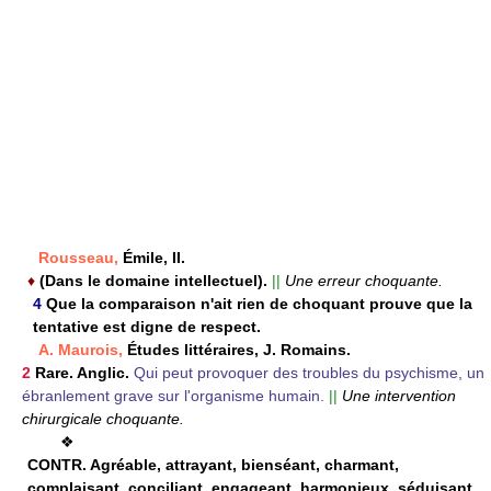
Rousseau,
Émile, II.
♦
(Dans le domaine intellectuel).
||
Une erreur choquante.
4
Que la comparaison n'ait rien de choquant prouve que la
tentative est digne de respect.
A. Maurois,
Études littéraires, J. Romains.
2
Rare. Anglic.
Qui peut provoquer des troubles du psychisme, un
ébranlement grave sur l'organisme humain.
||
Une intervention
chirurgicale choquante.
❖
CONTR.
Agréable, attrayant, bienséant, charmant,
complaisant, conciliant, engageant, harmonieux, séduisant.